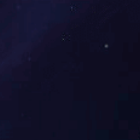
产品中心
PRODUCT