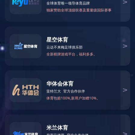
关于我们
ABOUT