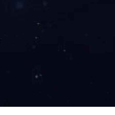
新产品推荐 / New Product
CD-W002
CD-W001