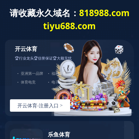
九游·官方版web站入口-Jiuyou j9(中国) 欢迎您！客服热线：
中文站
|
0576-82728666-0