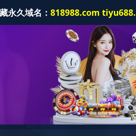
-82728666-0
网站首页
关于我们
产品中心