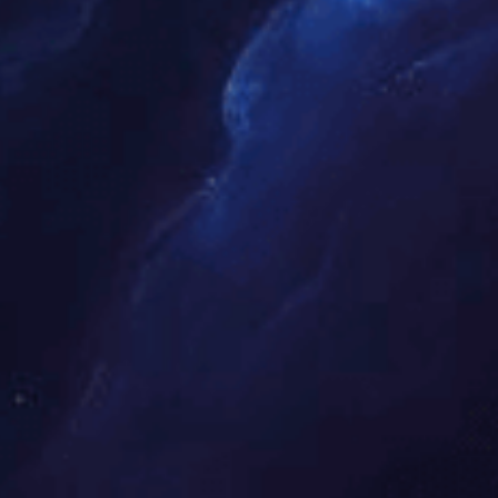
是一家集体育用品设计、研发、生产、销
代码为830877）。
庭体育，成就世界健康”的经营宗
、销售与服务，打造具有国际影响
动用品供应商（品牌商）。以“运
，通过“互联网+”，实行“境外+境
等，全球销量均位居前列。
线下渠
世界500强企业。
线上渠道，
品长期占比50%左右。凭借产品研发
emy、德国Aldi和Lidl、澳