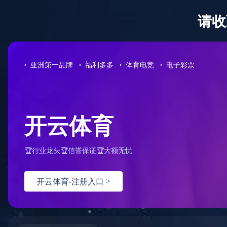
九游·官方版web站入口-Jiuyou j9(中国) 欢迎您！客服热线：0576