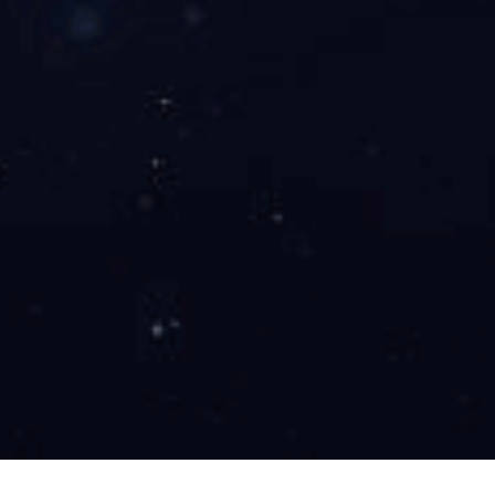
新产品推荐 / New Product
CD-W002
CD-W001