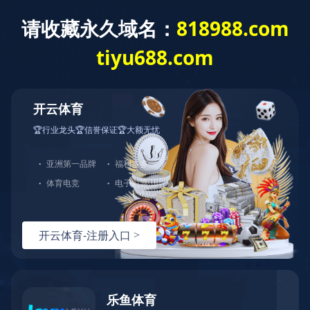
九游·官方版web站入口-Jiuyou j9(中国) 欢迎您！客服热线：
中文站
|
0576-82728666-0