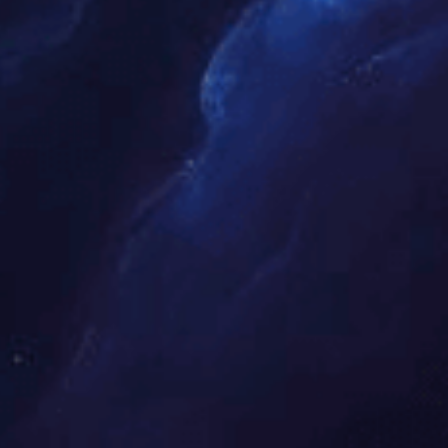
是一家集体育用品设计、研发、生产、销
代码为830877）。
庭体育，成就世界健康”的经营宗
、销售与服务，打造具有国际影响
动用品供应商（品牌商）。以“运
，通过“互联网+”，实行“境外+境
等，全球销量均位居前列。
线下渠
世界500强企业。
线上渠道，
品长期占比50%左右。凭借产品研发
emy、德国Aldi和Lidl、澳