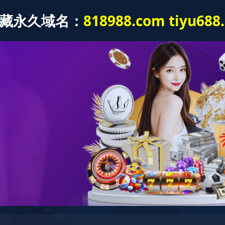
-82728666-0
网站首页
关于我们
产品中心