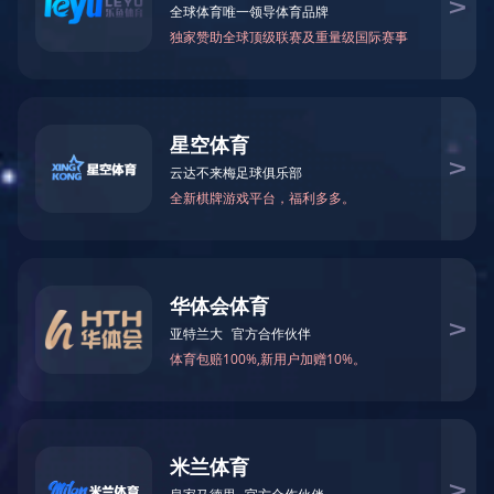
关于我们
ABOUT