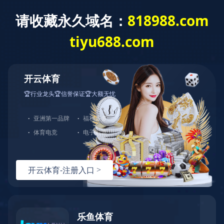
九游·官方版web站入口-Jiuyou j9(中国) 欢迎您！客服热线：
中文站
|
0576-82728666-0