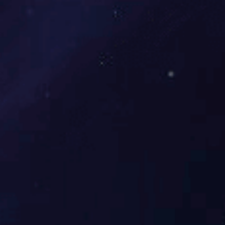
产品中心
PRODUCT