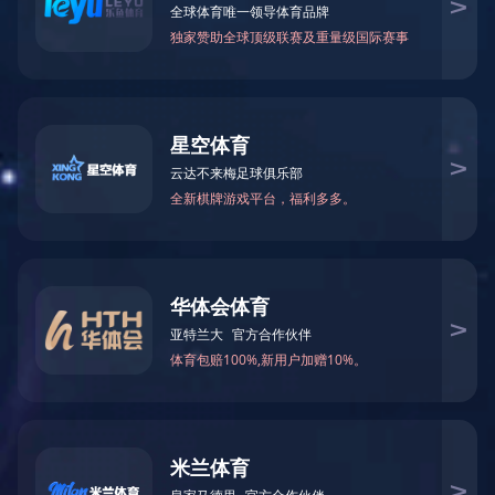
关于我们
ABOUT