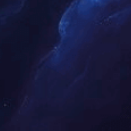
是一家集体育用品设计、研发、生产、销
代码为830877）。
庭体育，成就世界健康”的经营宗
、销售与服务，打造具有国际影响
动用品供应商（品牌商）。以“运
，通过“互联网+”，实行“境外+境
等，全球销量均位居前列。
线下渠
世界500强企业。
线上渠道，
品长期占比50%左右。凭借产品研发
emy、德国Aldi和Lidl、澳