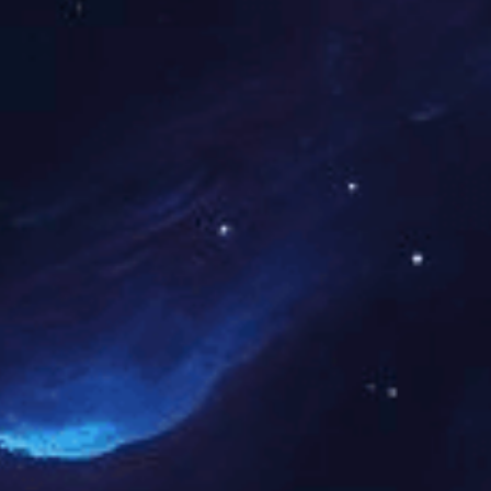
ABOUT
九游·官方版web站入口-Jiuyou j9(中国) ，
售与服务于一体的新三板挂牌公司（股票简称“康莱股份”，
康莱股份围绕全民健身健康产业链，秉承“专注家
旨，专注家用体育运动用品、智能运动器械研发、制造
力的体育行业领先品牌，致力于成为全球领先的体育运
动神”、“IUNNDS”等体育用品品牌营销及服务为主线
内，线上+线下”全渠道运营。
公司主要产品包括篮球架、乒乓球桌、力量器械
道，我们的客户涵盖众多全球体育用品知名品牌商及
Amazon
、Walmart等
平台相关类目Top50中,我们的产
生产及业务管理等方面的创新优势，公司已经进入了美国Acad
大利亚K-mart、加拿大Canadian Tir···
了解更多>>