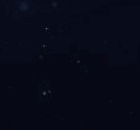
新产品推荐 / New Product
CD-W002
CD-W001