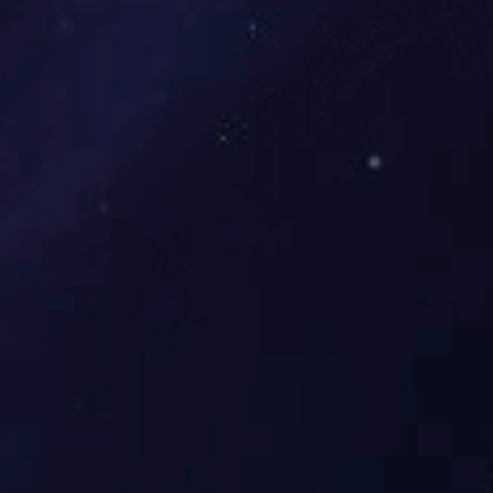
产品中心
PRODUCT