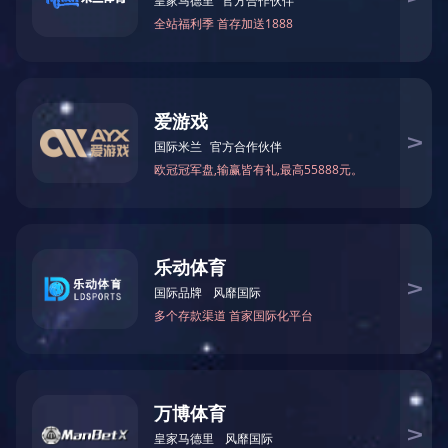
九游·官方版web站入口-Jiuyou j9(中国) ，是一家集体育用品
设计、研发、生产、销售与服务于一体的新三板挂牌公司（股票简
称“康莱股份”，代码为830877）。
康莱股份围绕全民健身健康产业链，秉承“专注家庭体育，成
就世界健康”的经营宗旨，专注家用体育运动用品、智能运动器械
研发、制造、销售与服务，打造具有国际影响力的体育行业领先品
牌，致力于成为全球领先的体育运动用品供应商（品牌商）。以
“运动神”、“IUNNDS”等体育用品品牌营销及服务为主线，通过“互
联网+”，实行“境外+境内，线上+线下”全渠道运营。
公司主要产品包括篮球架、乒乓球桌、力量器械等，全球销
量均位居前列。
线下渠道，我们的客户涵盖众多全球体育用品知名
品牌商及世界500强企业。
线上渠道，Amazon
、Walmart等
平台相
关类目Top50中,我们的产品长期占比50%左右。凭借产品研发生产
及业务管理等方面的创新优势，公司已经进入了美国Academy、德
国Aldi和Lidl、澳大利亚K-mart、加拿大Canadian Tir···
了解更多>>