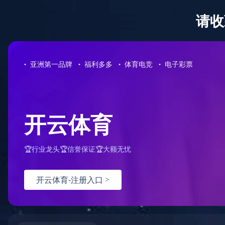
九游·官方版web站入口-Jiuyou j9(中国) 欢迎您！客服热线：0576