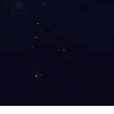
新产品推荐 / New Product
CD-W002
CD-W001