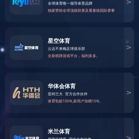
关于我们
ABOUT