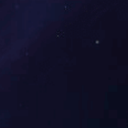
产品中心
PRODUCT